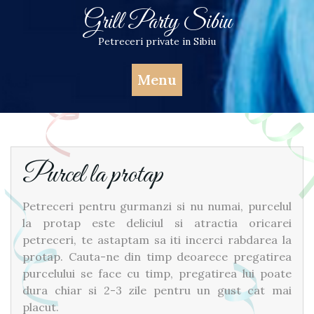
Skip
Grill Party Sibiu
to
content
Petreceri private in Sibiu
Menu
Purcel la protap
Petreceri pentru gurmanzi si nu numai, purcelul
la protap este deliciul si atractia oricarei
petreceri, te astaptam sa iti incerci rabdarea la
protap. Cauta-ne din timp deoarece pregatirea
purcelului se face cu timp, pregatirea lui poate
dura chiar si 2-3 zile pentru un gust cat mai
placut.