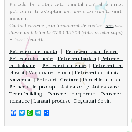
Purcelul la protap este punctul central la orice
petrecere, te asteptam sa il savurezi si sa te simti
minunat !
Contacteaza-ne prin formularul de contact
aici
sau
da-ne un telefon la 0741.035.309 (chiar si whatsapp)
– Dorel Neamtiu
Petreceri de nunta
|
Petreceri ziua femeii
|
Petreceri burlacite
|
Petreceri burlaci
|
Petreceri
cu baloane
|
Petreceri cu zane
|
Petreceri cu
clowni
|
Vanatoare de oua
|
Petreceri cu pinata
|
Aniversari
|
Botezuri
|
Gratare
|
Purcel la protap
|
Berbecut la protap
|
Animatori / Animatoare
|
Team building
|
Petreceri corporate
|
Petreceri
tematice
|
Lansari produse
|
Degustari de vin
Facebook
Twitter
WhatsApp
Telegram
Share