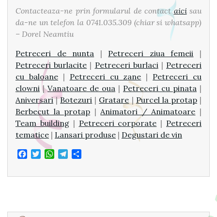
Contacteaza-ne prin formularul de contact
aici
sau
da-ne un telefon la 0741.035.309 (chiar si whatsapp)
– Dorel Neamtiu
Petreceri de nunta
|
Petreceri ziua femeii
|
Petreceri burlacite
|
Petreceri burlaci
|
Petreceri
cu baloane
|
Petreceri cu zane
|
Petreceri cu
clowni
|
Vanatoare de oua
|
Petreceri cu pinata
|
Aniversari
|
Botezuri
|
Gratare
|
Purcel la protap
|
Berbecut la protap
|
Animatori / Animatoare
|
Team building
|
Petreceri corporate
|
Petreceri
tematice
|
Lansari produse
|
Degustari de vin
Facebook
Twitter
WhatsApp
Telegram
Share