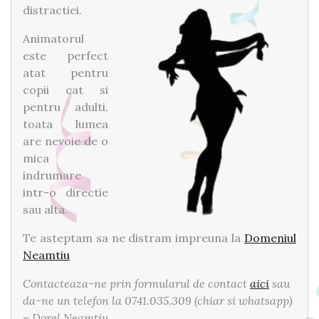
distractiei.
Animatorul
este perfect
atat pentru
copii cat si
pentru adulti,
toata lumea
are nevoie de o
mica
indrumare
intr-o directie
sau alta.
Te asteptam sa ne distram impreuna la
Domeniul
Neamtiu
Contacteaza-ne prin formularul de contact
aici
sau
da-ne un telefon la 0741.035.309 (chiar si whatsapp)
– Dorel Neamtiu