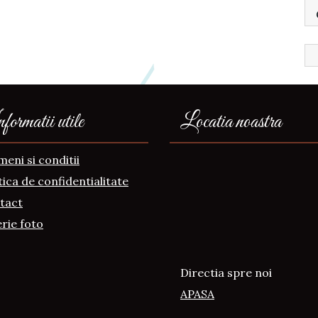
ormatii utile
Locatia noastra
eni si conditii
tica de confidentialitate
tact
rie foto
Directia spre noi
APASA