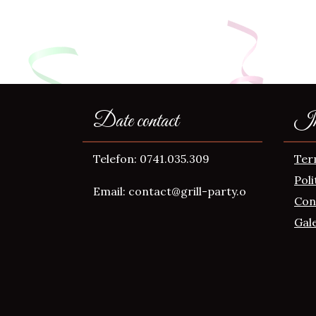
Date contact
Inf
Telefon: 0741.035.309
Term
Poli
Email: contact@grill-party.o
Con
Gale