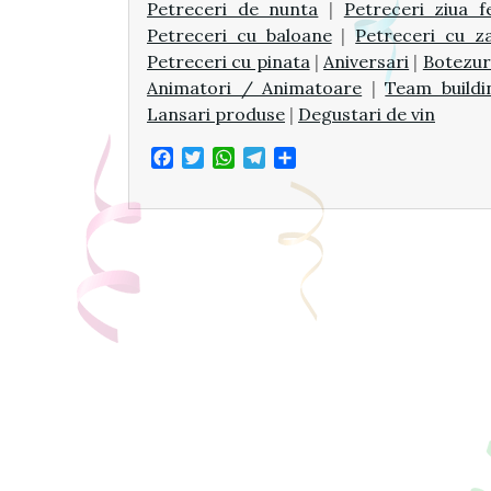
Petreceri de nunta
|
Petreceri ziua f
Petreceri cu baloane
|
Petreceri cu z
Petreceri cu pinata
|
Aniversari
|
Botezur
Animatori / Animatoare
|
Team buildi
Lansari produse
|
Degustari de vin
Facebook
Twitter
WhatsApp
Telegram
Share