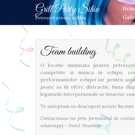
Skip
Grill Party Sibiu
Hom
to
Gale
content
Petreceri private in Sibiu
Team building
O locatie minunata pentru petreceri 
competitiv si munca in echipa, co
performantelor echipei iar pentru ast
poate sa iti ofere distractie, buna dis
legaturile interpersonale se intaresc cum 
Te asteptam sa descoperi aceste lucruri 
Contacteaza-ne prin formularul de conta
whatsapp) – Dorel Neamtiu