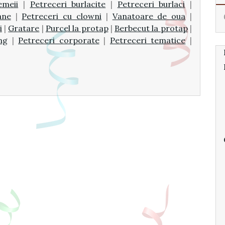
emeii
|
Petreceri burlacite
|
Petreceri burlaci
|
ane
|
Petreceri cu clowni
|
Vanatoare de oua
|
i
|
Gratare
|
Purcel la protap
|
Berbecut la protap
|
ng
|
Petreceri corporate
|
Petreceri tematice
|