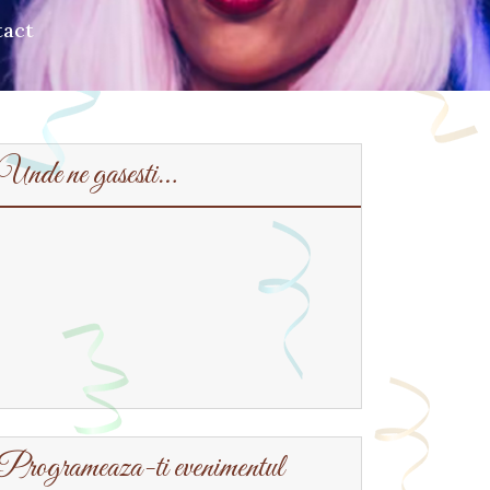
tact
Unde ne gasesti…
Programeaza-ti evenimentul