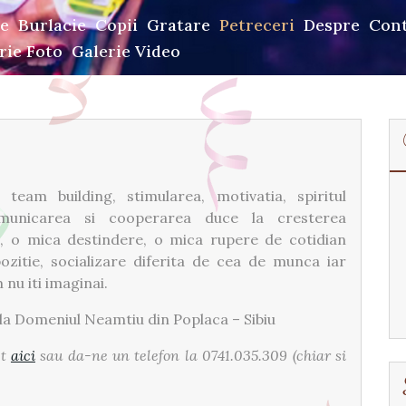
e
Burlacie
Copii
Gratare
Petreceri
Despre
Con
rie Foto
Galerie Video
team building, stimularea, motivatia, spiritul
municarea si cooperarea duce la cresterea
a, o mica destindere, o mica rupere de cotidian
pozitie, socializare diferita de cea de munca iar
nu iti imaginai.
la Domeniul Neamtiu din Poplaca – Sibiu
ct
aici
sau da-ne un telefon la 0741.035.309 (chiar si