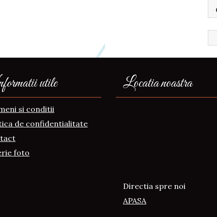
ormatii utile
Locatia noastra
eni si conditii
tica de confidentialitate
tact
rie foto
Directia spre noi
APASA