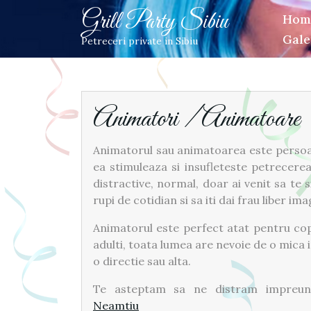
Skip
Grill Party Sibiu
Hom
to
Gale
content
Petreceri private in Sibiu
Animatori / Animatoare
Animatorul sau animatoarea este persoan
ea stimuleaza si insufleteste petrecerea
distractive, normal, doar ai venit sa te s
rupi de cotidian si sa iti dai frau liber imag
Animatorul este perfect atat pentru cop
adulti, toata lumea are nevoie de o mica
o directie sau alta.
Te asteptam sa ne distram impreu
Neamtiu