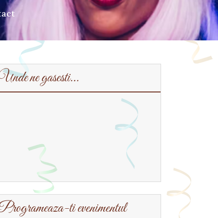
tact
Unde ne gasesti…
Programeaza-ti evenimentul