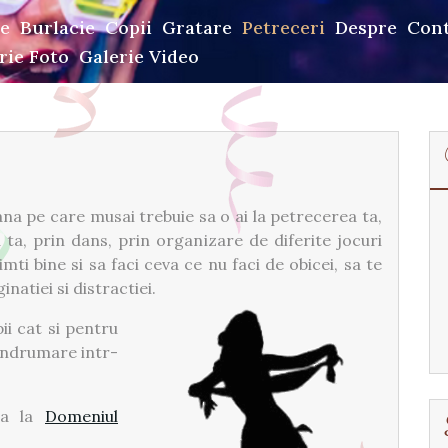
e
Burlacie
Copii
Gratare
Petreceri
Despre
Con
rie Foto
Galerie Video
a pe care musai trebuie sa o ai la petrecerea ta,
 ta, prin dans, prin organizare de diferite jocuri
imti bine si sa faci ceva ce nu faci de obicei, sa te
inatiei si distractiei.
ii cat si pentru
 indrumare intr-
na la
Domeniul