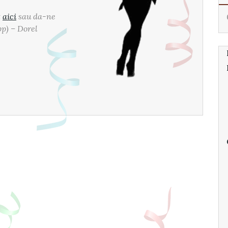
t
aici
sau da-ne
pp) – Dorel