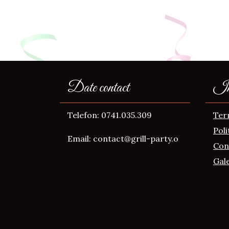
Date contact
Inf
Telefon: 0741.035.309
Term
Poli
Email: contact@grill-party.o
Con
Gale